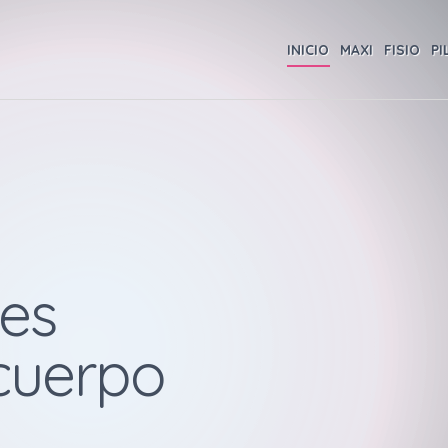
INICIO
MAXI
FISIO
PI
tes
 cuerpo